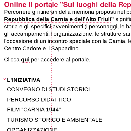
Online il portale "Sui luoghi della Rep
Salta
Strumenti
Percorrere gli itinerari della memoria proposti nel p
ai
personali
Repubblica della Carnia e dell’Alto Friuli
”
signifi
contenuti.
storia e gli specifici avvenimenti (i personaggi, le b
|
gli accampamenti, l’organizzazione, le strutture san
Salta
l’occasione di un incontro speciale con la Carnia, le Do
Centro Cadore e il Sappadino.
alla
Clicca
qui
per accedere al portale.
navigazione
Navigazione
L'INIZIATIVA
CONVEGNO DI STUDI STORICI
PERCORSO DIDATTICO
FILM "CARNIA 1944"
TURISMO STORICO E AMBIENTALE
ORGANIZZAZIONE